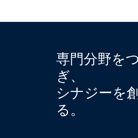
専門分野を
ぎ、
シナジーを
る。