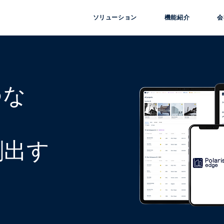
ソリューション
機能紹介
会
つな
創出す