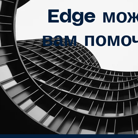
Edge мож
вам помо