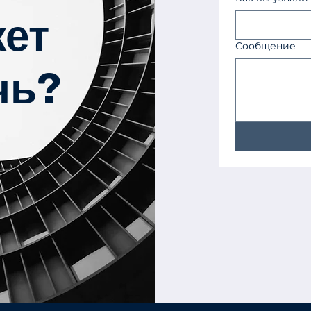
ет
Сообщение
чь?