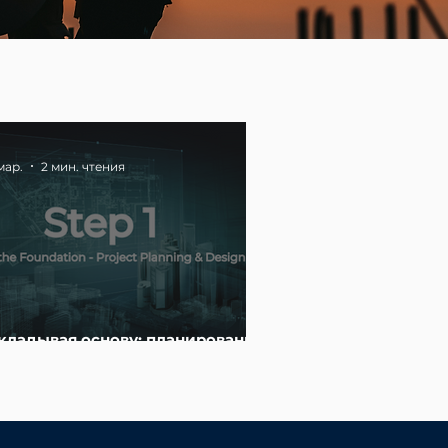
мар.
2 мин. чтения
кладывая основу: планирование
проектирование проекта