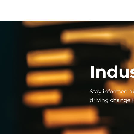
Indu
Stay informed ab
driving change i