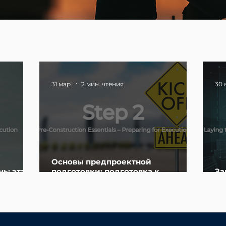
31 мар.
2 мин. чтения
30 
Основы предпроектной
ь: этап
подготовки: подготовка к
За
а
реализации
и 