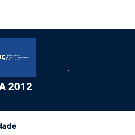
A 2012
he right arrow.
dade