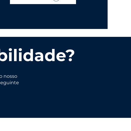
bilidade?
o nosso
seguinte