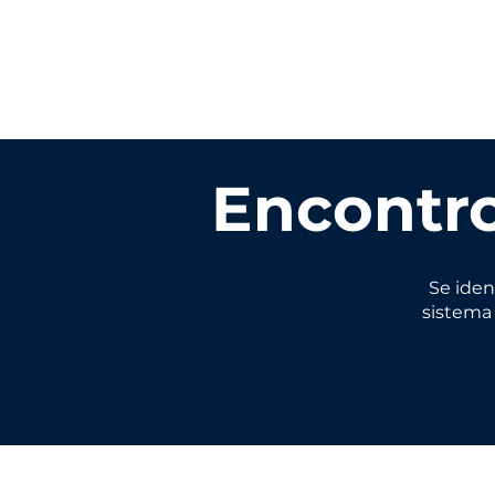
Encontro
Se iden
sistema