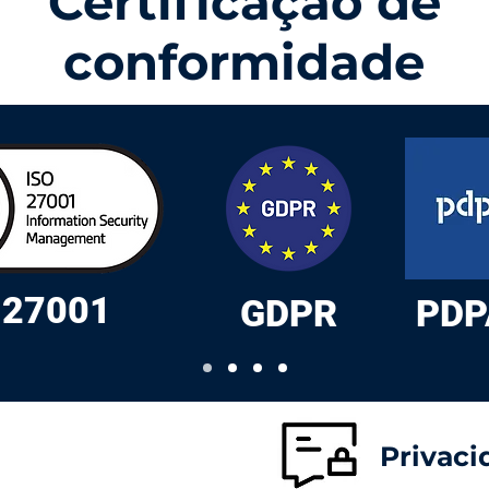
Certificação de
conformidade
 27001
GDPR
PDP
about all the compliance certification, click on t
Privaci