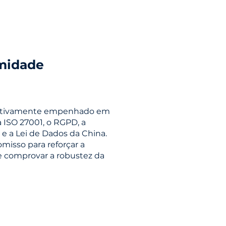
midade
á ativamente empenhado em
ISO 27001, o RGPD, a
 e a Lei de Dados da China.
isso para reforçar a
 e comprovar a robustez da