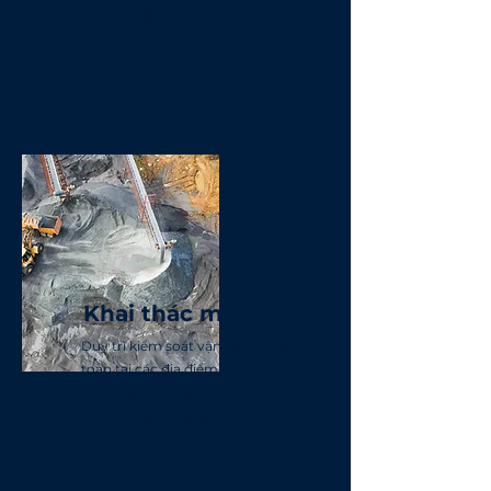
Tìm hiểu thêm
Khai thác mỏ
Duy trì kiểm soát vận hành và an
toàn tại các địa điểm quy mô lớn,
xa xôi và rủi ro cao.
Tìm hiểu thêm