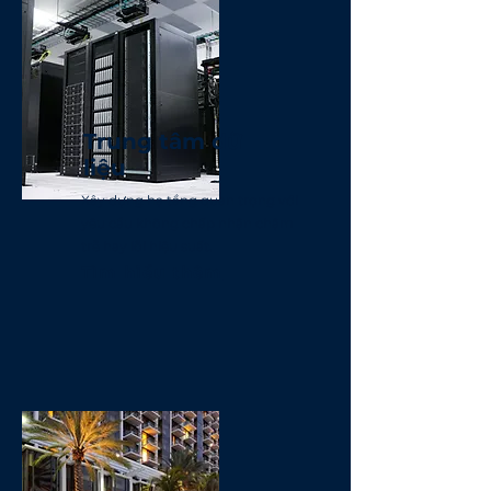
Trung tâm dữ
liệu
Xây dựng hạ tầng quan trọng với
yêu cầu không chấp nhận chậm
trễ hay lỗi hiệu suất.
Tìm hiểu thêm