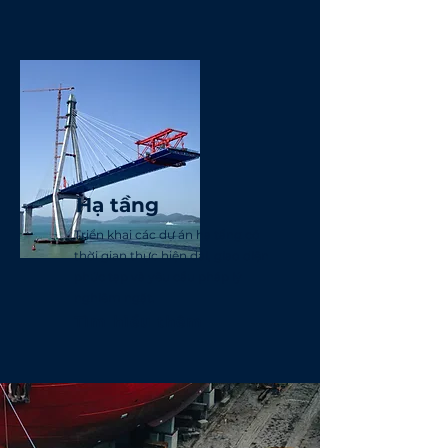
Hạ tầng
Triển khai các dự án hạ tầng có
thời gian thực hiện dài, giao diện
phức tạp và yêu cầu pháp lý
nghiêm ngặt.
Tìm hiểu thêm