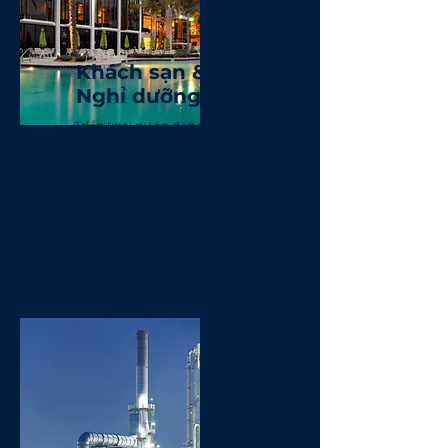
Khách sạn &
Nghỉ dưỡng
Triển khai dự án đáp ứng tiêu
chuẩn thương hiệu, yêu cầu chất
lượng và tiến độ chặt chẽ.
Tìm hiểu thêm