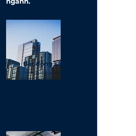
ngành.
Bất động sản
Phối hợp hiệu quả các dự án có
nhiều bên liên quan từ giai đoạn
xây dựng đến bàn giao.
Tìm hiểu thêm