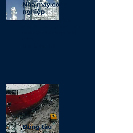
Nhà máy công
nghiệp
Triển khai các cơ sở phức tạp
đồng thời quản lý giao diện, kiểm
tra và mức độ sẵn sàng của hệ
thống.
Tìm hiểu thêm
Đóng tàu