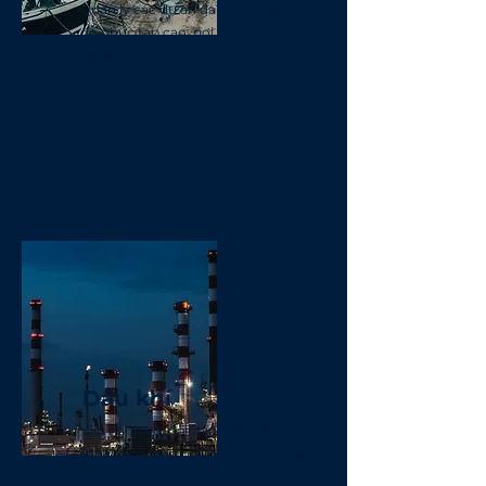
Quản lý các dự án đa hệ thống có
độ phức tạp cao, nơi sự chính xác
và phối hợp là yếu tố then chốt ở
mọi giai đoạn.
Tìm hiểu thêm
Dầu khí
Vận hành với độ chính xác và an
toàn cao trong những môi trường
khắt khe nhất.​​​