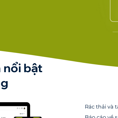
nổi bật
ng
Rác thải và t
Báo cáo về 