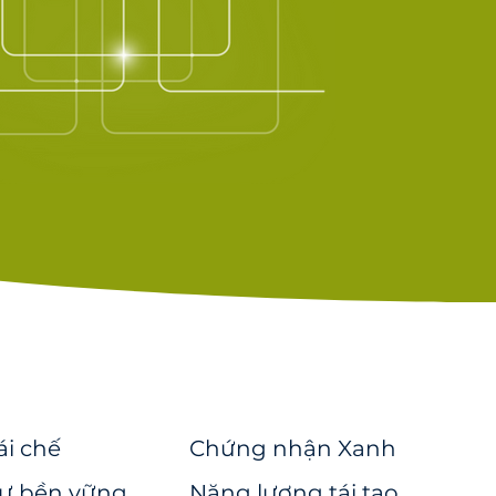
ái chế
Chứng nhận Xanh
sự bền vững
Năng lượng tái tạo