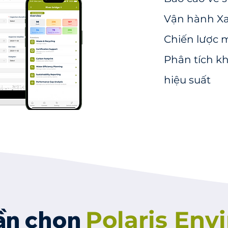
Vận hành X
Chiến lược 
Phân tích k
hiệu suất
cần chọn
Polaris Env