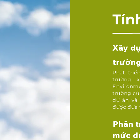
Tín
Xây dự
trườn
Phát triể
trường 
Environm
trường củ
dự án và
được đưa v
Phân t
mức d