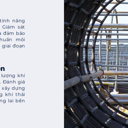
 tính năng
. Giám sát
và đảm bảo
chuẩn môi
 giai đoạn
on
 lượng khí
. Đánh giá
n xây dựng
g khí thải
ng lai bền