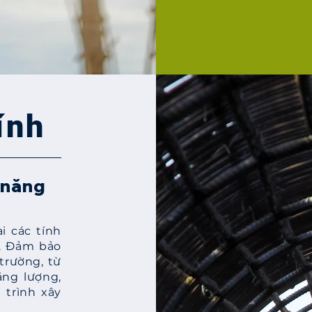
ính
 năng
i các tính
t. Đảm bảo
trường, từ
ăng lượng,
 trình xây