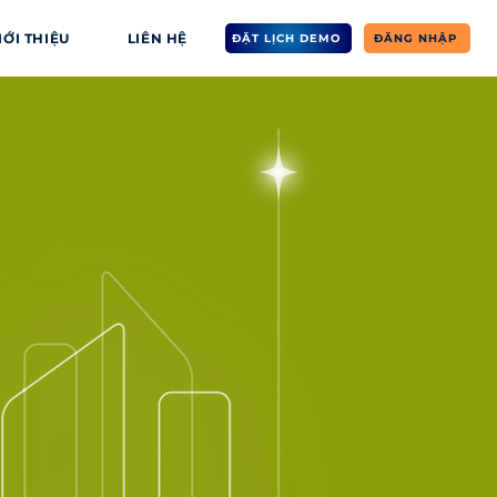
IỚI THIỆU
LIÊN HỆ
ĐẶT LỊCH DEMO
ĐĂNG NHẬP