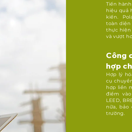
Tiến hành
hiệu quả 
kiến. Pol
toàn diện
thực hiện
và vượt h
Công c
hợp ch
Hợp lý hó
cụ chuyển
hợp liền 
điểm vào
LEED, BR
nữa, bảo
trường.