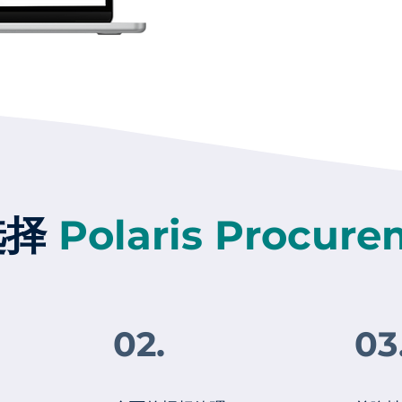
选择
Polaris Procur
02.
03