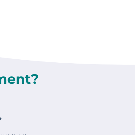
ement?
.